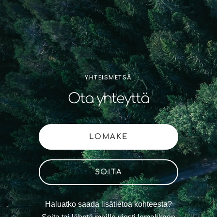
YHTEISMETSÄ
Ota yhteyttä
LOMAKE
SOITA
Haluatko saada lisätietoa kohteesta?