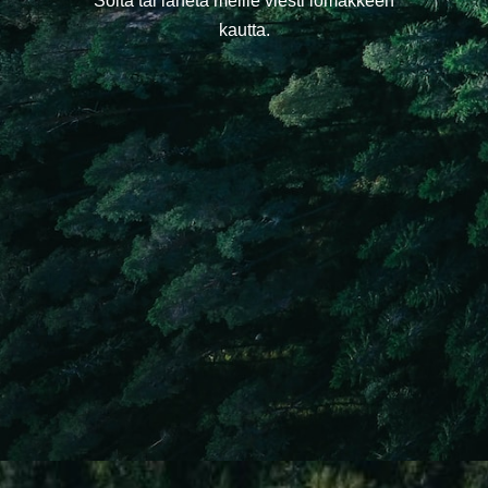
Soita tai lähetä meille viesti lomakkeen
kautta.