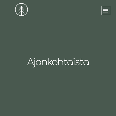
VUOKRATTAVAT TI
Ajankohtaista